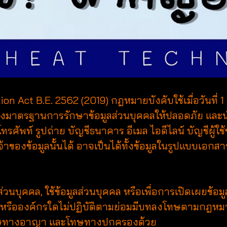
 Act B.E. 2562 (2019) กฎหมายบังคับใช้เมื่อวันที่ 
สร้างมาตรฐานการรักษาข้อมูลส่วนบุคคลให้ปลอดภัย และน
อร์โทรศัพท์ รูปถ่าย บัญชีธนาคาร อีเมล ไอดีไลน์ บัญชีผู้ใ
ัวเจ้าของข้อมูลนั้นได้ อาจเป็นได้ทั้งข้อมูลในรูปแบบเอ
วนบุคคล, ใช้ข้อมูลส่วนบุคคล หรือเพื่อการเปิดเผยข้อมูล
กผู้ใดหรือองค์กรใดไม่ปฏิบัติตามย่อมมีบทลงโทษตามก
พ่ง โทษทางอาญา และโทษทางปกครองด้วย