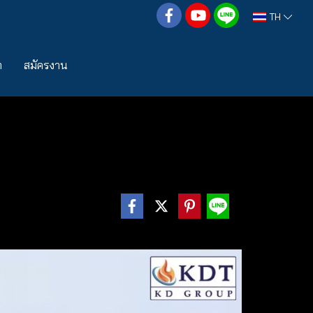
TH
า
สมัครงาน