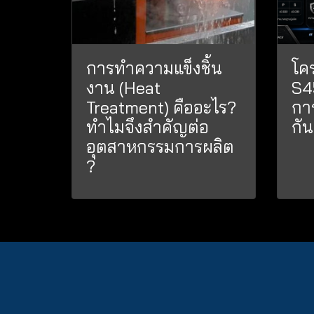
การทำความแข็งชิ้น
โค
งาน (Heat
S4
Treatment) คืออะไร?
กา
ทำไมจึงสำคัญต่อ
กั
อุตสาหกรรมการผลิต
?