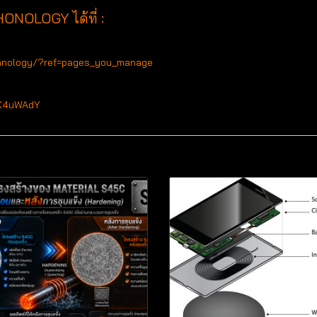
ONOLOGY ได้ที่ :
hnology/?ref=pages_you_manage
tX4uWAdY