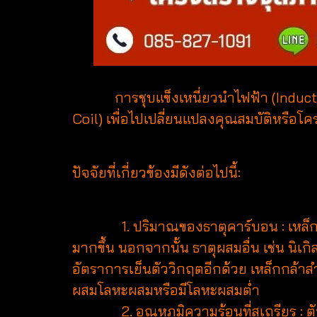
การชุบแข็งเหนี่ยวนำไฟฟ้า (Induction
Coil) เพื่อไปเปลี่ยนแปลงคุณสมบัติหรือ
ปัจจัยที่เกี่ยวข้องมีดังต่อไปนี้:
1. ปริมาณของธาตุคาร์บอน : เหล็กกล้า
มากขึ้น นอกจากนั้น ธาตุผสมอื่น เช่น นิเ
อัตราการเย็นตัววิกฤตอีกด้วย เหล็กกล้า
ผสมโลหะผสมหรือมีโลหะผสมต่ำ
2. อุณหภูมิความร้อนที่สเถรียร : ตัวเ