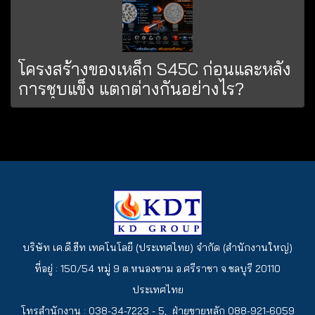
โครงสร้างของเหล็ก S45C ก่อนและหลัง
การชุบแข็ง แตกต่างกันอย่างไร?
บริษัท เค.ดี.ฮีท เทคโนโลยี (ประเทศไทย) จำกัด (สำนักงานใหญ่)
ที่อยู่ : 150/54 หมู่ 9 ต.หนองขาม อ.ศรีราชา จ.ชลบุรี 20110
ประเทศไทย
โทรสำนักงาน : 038-34-7223 - 5, ฝ่ายขายหลัก 088-921-6059