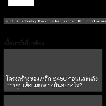
#KDHEATTechnologyThailand #HeatTreatment #InductionHardening
เนื้อหาที่เกี่ยวข้อง
โครงสร้างของเหล็ก S45C ก่อนและหลัง
การชุบแข็ง แตกต่างกันอย่างไร?